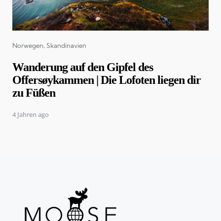
Categories
Norwegen
Skandinavien
Wanderung auf den Gipfel des
Offersøykammen | Die Lofoten liegen dir
zu Füßen
4 Jahren ago