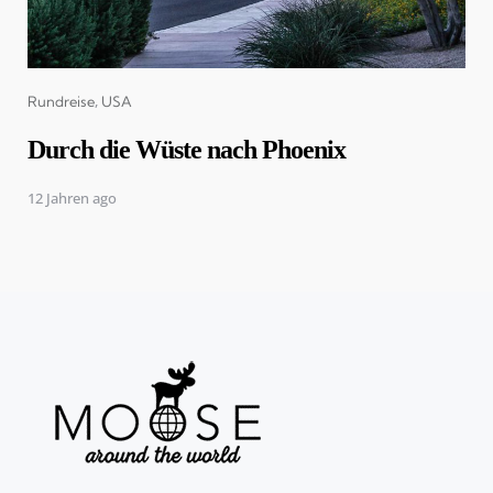
Categories
Rundreise
USA
Durch die Wüste nach Phoenix
12 Jahren ago