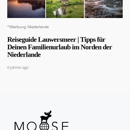
Categories
*Werbung
Niederlande
Reiseguide Lauwersmeer | Tipps für
Deinen Familienurlaub im Norden der
Niederlande
6 Jahren ago